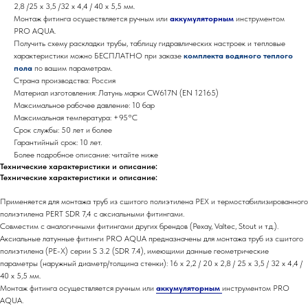
2,8 /25 x 3,5 /32 x 4,4 / 40 x 5,5 мм.
Монтаж фитинга осуществляется ручным или
аккумуляторным
инструментом
PRO AQUA.
Получить схему раскладки трубы, таблицу гидравлических настроек и тепловые
характеристики можно БЕСПЛАТНО при заказе
комплекта водяного теплого
пола
по вашим параметрам.
Страна производства: Россия
Материал изготовления: Латунь марки СW617N (EN 12165)
Максимальное рабочее давление: 10 бар
Максимальная температура: +95°С
Срок службы: 50 лет и более
Гарантийный срок: 10 лет.
Более подробное описание: читайте ниже
Технические характеристики и описание:
Технические характеристики и описание:
Применяется для монтажа труб из сшитого полиэтилена PEX и термостабилизированного
полиэтилена PERT SDR 7,4 с аксиальными фитингами.
Совместим с аналогичными фитингами других брендов (Рехау, Valtec, Stout и т.д.).
Аксиальные латунные фитинги PRO AQUA предназначены для монтажа труб из сшитого
полиэтилена (PE-X) серии S 3.2 (SDR 7.4), имеющими данные геометрические
параметры (наружный диаметр/толщина стенки): 16 x 2,2 / 20 x 2,8 / 25 x 3,5 / 32 x 4,4 /
40 x 5,5 мм.
Монтаж фитинга осуществляется ручным или
аккумуляторным
инструментом PRO
AQUA.