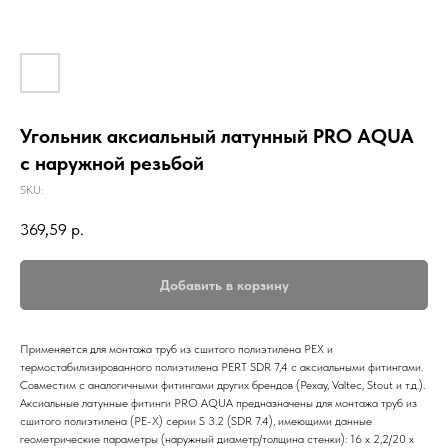
Угольник аксиальный латунный PRO AQUA
с наружной резьбой
SKU:
369,59
р.
Добавить в корзину
Применяется для монтажа труб из сшитого полиэтилена PEX и
термостабилизированного полиэтилена PERT SDR 7,4 с аксиальными фитингами.
Совместим с аналогичными фитингами других брендов (Рехау, Valtec, Stout и т.д.).
Аксиальные латунные фитинги PRO AQUA предназначены для монтажа труб из
сшитого полиэтилена (PE-X) серии S 3.2 (SDR 7.4), имеющими данные
геометрические параметры (наружный диаметр/толщина стенки): 16 x 2,2/20 x