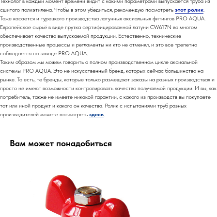
Технолог в каждый момент времени видит с какими параметрами выпускается труба из
сшитого полиэтилена. Чтобы в этом убедиться, рекомендую посмотреть
этот ролик
.
Тоже касается и турецкого производства латунных аксиальных фитингов PRO AQUA.
Европейское сырьё в виде прутка сертифицированной латуни CW617N во многом
обеспечивает качество выпускаемой продукции. Естественно, технические
производственные процессы и регламенты ни кто не отменял, и это все трепетно
соблюдается на заводе PRO AQUA.
Таким образом мы можем говорить о полном производственном цикле аксиальной
системы PRO AQUA. Это не искусственный бренд, которых сейчас большинство на
рынке. То есть, те бренды, которые только размещают заказы на разных производствах и
просто не имеют возможности контролировать качество получаемой продукции. И вы, как
потребитель, также не имеете никакой гарантии, с какого из производств вы покупаете
тот или иной продукт и какого он качества. Ролик с испытаниями труб разных
производителей можете посмотреть
здесь
.
Вам может понадобиться