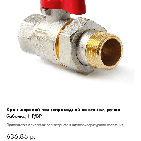
Кран шаровой полнопроходной со сгоном, ручка-
Му
бабочка, НР/ВР
ре
или
Применяется в системах радиаторного и низкотемпературного отопления,
При
горячего и холодного водоснабжения.
636,86
р.
2