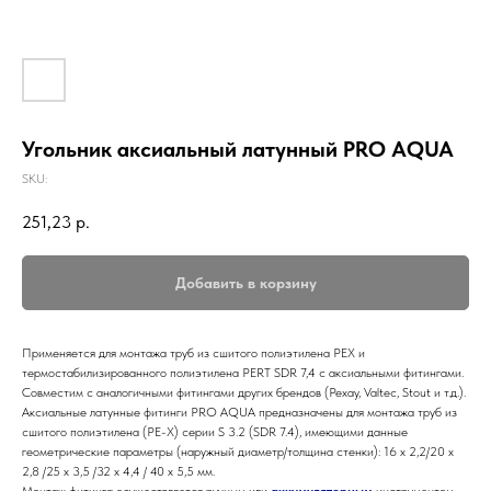
Угольник аксиальный латунный PRO AQUA
SKU:
251,23
р.
Добавить в корзину
Применяется для монтажа труб из сшитого полиэтилена PEX и
термостабилизированного полиэтилена PERT SDR 7,4 с аксиальными фитингами.
Совместим с аналогичными фитингами других брендов (Рехау, Valtec, Stout и т.д.).
Аксиальные латунные фитинги PRO AQUA предназначены для монтажа труб из
сшитого полиэтилена (PE-X) серии S 3.2 (SDR 7.4), имеющими данные
геометрические параметры (наружный диаметр/толщина стенки): 16 x 2,2/20 x
2,8 /25 x 3,5 /32 x 4,4 / 40 x 5,5 мм.
Монтаж фитинга осуществляется ручным или
аккумуляторным
инструментом