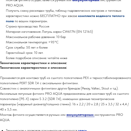
PRO AQUA.
Получить схему раскладки трубы, таблицу гидравлических настроек и тепловые
характеристики можно БЕСПЛАТНО при заказе
комплекта водяного теплого
пола
по вашим параметрам.
Страна производства: Россия
Материал изготовления: Латунь марки СW617N (EN 12165)
Максимальное рабочее давление: 10 бар
Максимальная температура: +95°С
Срок службы: 50 лет и более
Гарантийный срок: 10 лет.
Более подробное описание: читайте ниже
Технические характеристики и описание:
Технические характеристики и описание:
Применяется для монтажа труб из сшитого полиэтилена PEX и термостабилизированного
полиэтилена PERT SDR 7,4 с аксиальными фитингами.
Совместим с аналогичными фитингами других брендов (Рехау, Valtec, Stout и т.д.).
Аксиальные латунные фитинги PRO AQUA предназначены для монтажа труб из сшитого
полиэтилена (PE-X) серии S 3.2 (SDR 7.4), имеющими данные геометрические
параметры (наружный диаметр/толщина стенки): 16 x 2,2 / 20 x 2,8 / 25 x 3,5 / 32 x 4,4 /
40 x 5,5 мм.
Монтаж фитинга осуществляется ручным или
аккумуляторным
инструментом PRO
AQUA.
Техническая и правовая документация находится
здесь