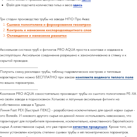
Файл для подсчета количества гильз и веса
здесь
Три стадии производства трубы на заводе НПО Про Аква:
Сшивка полиэтилена и формирование геометрии
;
Контроль и нанесение кислородозащитного слоя
;
Охлаждение и нанесение разметки
.
Аксиальная система труб и фитингов PRO AQUA проста в монтаже и надежна в
эксплуатации. Аксиальное соединение разрешено к замоноличиванию в стяжку и к
скрытой проводке.
_______________________________
Получить схему раскладки трубы, таблицу гидравлических настроек и тепловые
характеристики можно БЕСПЛАТНО при заказе
комплекта водяного теплого пола
по вашим параметрам.
_______________________________
Компания PRO AQUA самостоятельно производит трубы из сшитого полиэтилена PE-XA
на своём заводе в подмосковном Хотьково и латунные аксиальные фитинги на
собственном заводе в Турции.
Линия Fast PEX (быстрый ПЕКС) - разработана исключительно для одной марки сырья -
это Borealis. И никакого другого сырья на данной линии использовать невозможно, что
гарантирует для потребителя применение, исключительно, качественного Европейского
сырья. А качественное сырьё, это уже гарантия
качества продукции
. Кроме того, на
линии установлен контроль степени сшивки трубы и её геометрических параметров.